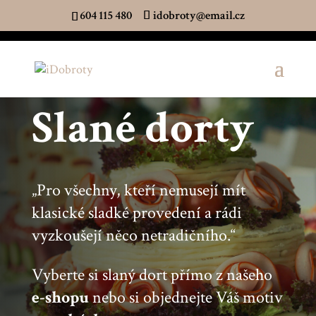
604 115 480
idobroty@email.cz
Slané dorty
„Pro všechny, kteří nemusejí mít
klasické sladké provedení a rádi
vyzkoušejí něco netradičního.“
Vyberte si slaný dort přímo z našeho
e-shopu
nebo si objednejte Váš motiv