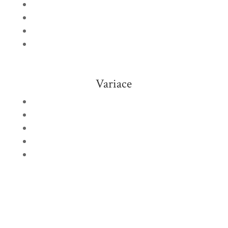
sýrovo-tvarohová pomazánka
uzeniny
sýry
zelenina
Variace
nejrůznější druhy šunky a salámů
nejrůznější druhy sýrů
roastbeef
uzený losos
černý kaviár atd.