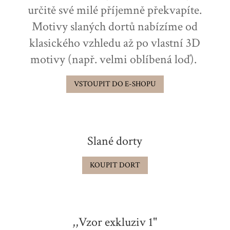
určitě své milé příjemně překvapíte.
Motivy slaných dortů nabízíme od
klasického vzhledu až po vlastní 3D
motivy (např. velmi oblíbená loď).
VSTOUPIT DO E-SHOPU
Slané dorty
KOUPIT DORT
,,Vzor exkluziv 1"