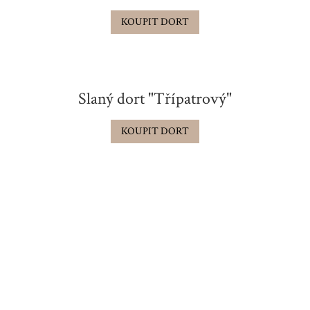
KOUPIT DORT
Slaný dort "Třípatrový"
KOUPIT DORT
Dobroty na zakázku
Nevybrali jste si dort z našeho e-
shopu? Nezoufejte, vyrobíme Vám
dort přesně na „míru“. Ceny