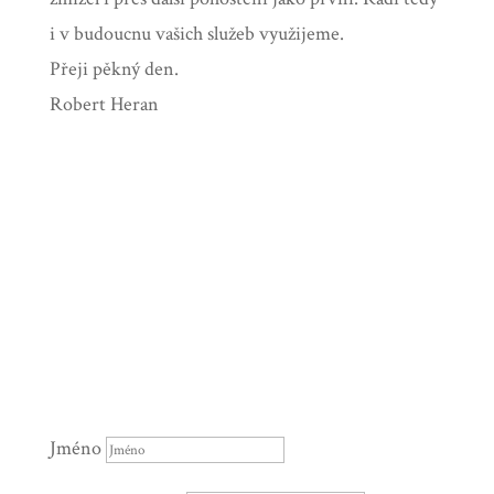
i v budoucnu vašich služeb využijeme.
Přeji pěkný den.
Robert Heran
Kontaktní formulář
Objednávky i telefonicky:
+420 604 115 480
Jméno