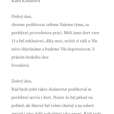
Klára Kodadová
Dobrý den,
chceme poděkovat celému Vašemu týmu, za
perfektní provedenou práci. Měli jsme dort vzor
13 a byl exklusivní, díky moc, určitě si rádi u Vás
něco objednáme a budeme Vás doporučovat.
S
přáním hezkého dne
Svozilová
Dobrý den,
Rád bych ještě takto dodatečně poděkoval se
perfektní servis i dort. Nejen že byl pěkný na
pohled, ale hlavně byl velmi chutný a na oslavě
zmizel i přes další pohoštění jako první. Rádi tedy