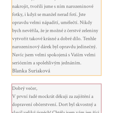
nakrojit, tvořili jsme s ním narozeninové
fotky, i když se manžel nerad fotí. Jste
opravdu velmi nápadití, umělečtí. Nikdy
bych nevěřila, že je možné z čerstvé zeleniny
vytvořit takové krásné a dobré dílo. Tenhle
narozeninový dárek byl opravdu jedinečný.
Navíc jsem velmi spokojená s Vaším velmi
seriózním a spolehlivým jednáním.
Blanka Suriaková
Dobrý večer,
V první řadě mockrát děkuji za zajištění a
dopravení občerstvení. Dort byl skvostný a
slavil veliký úspěch! Chtěla jsem vám jen říci,