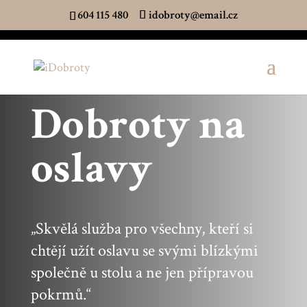
604 115 480
idobroty@email.cz
Dobroty na
oslavy
„Skvělá služba pro všechny, kteří si
chtějí užít oslavu se svými blízkými
společně u stolu a ne jen přípravou
pokrmů.“