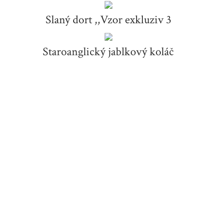
Slaný dort ,,Vzor exkluziv 3
Staroanglický jablkový koláč
Kdo jsme
Našim posláním je nabízet zákazníkům jen
nejkvalitnější suroviny, osvědčené recepty
poskytnout prvotřídní servis.
Osobní přístup a profesionalita je u nás
samozřejmostí.