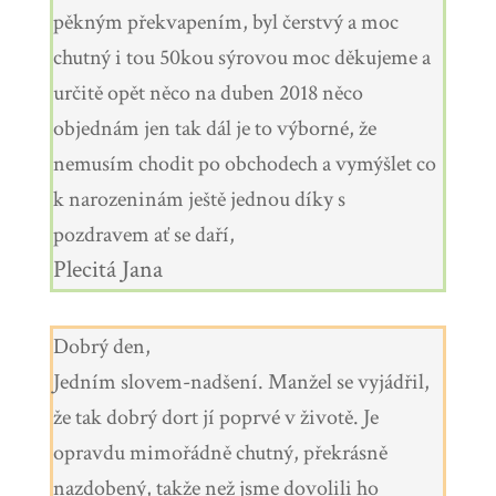
pěkným překvapením, byl čerstvý a moc
chutný i tou 50kou sýrovou moc děkujeme a
určitě opět něco na duben 2018 něco
objednám jen tak dál je to výborné, že
nemusím chodit po obchodech a vymýšlet co
k narozeninám ještě jednou díky s
pozdravem ať se daří,
Plecitá Jana
Dobrý den,
Jedním slovem-nadšení. Manžel se vyjádřil,
že tak dobrý dort jí poprvé v životě. Je
opravdu mimořádně chutný, překrásně
nazdobený, takže než jsme dovolili ho