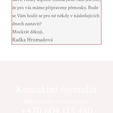
že pro vás máme připraveny přenosky. Bude
se Vám hodit se pro ně někdy v následujících
dnech zastavit?
Mockrát děkuji,
Radka Hromadová
Kontaktní formulář
Objednávky i telefonicky:
+420 604 115 480