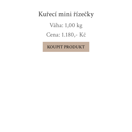
Kuřecí mini řízečky
Váha: 1,00 kg
Cena: 1.180,- Kč
KOUPIT PRODUKT
Občerstvení pro domácí
oslavy
Rodinné sešlosti a oslavy jsou pro
jejich účastníky příjemným zážitkem,