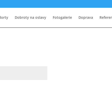
dorty
Dobroty na oslavy
Fotogalerie
Doprava
Refere