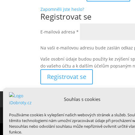
Zapomněli jste heslo?
Registrovat se
E-mailová adresa
*
Na vaši e-mailovou adresu bude zaslán odkaz 
Vaše osobní údaje budou použity ke zvýšení s
do vašeho účtu a k dalším účelům popsaným 
Registrovat se
Souhlas s cookies
E-shop
Slané dorty
Sladké dorty
Dob
Používáme cookies k vylepšení našich webových stránek a služeb. Sou
Design od
Elegant Themes
| Běží na
WordPre
těmito technologiemi nám umožní zpracovávat údaje při procházení 
Nesouhlas nebo odvolání souhlasu může nepříznivě ovlivnit určité vlas
funkce.