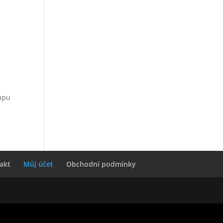
tupu
akt
Můj účet
Obchodní podmínky