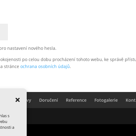
pro nastavení nového hesla.
pokojenosti po celou dobu procházení tohoto webu, ke správě přís
na stránce
ochrana osobních údajů
.
roty na oslavy
Doručení
Reference
Fotogalerie
Kont
hlas s
ss
webu
tnosti a