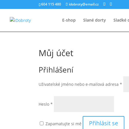
604 115 480
idobroty@email.cz
E-shop
Slané dorty
Sladké 
Můj účet
Přihlášení
Uživatelské jméno nebo e-mailová adresa
*
Heslo
*
Přihlásit se
Zapamatujte si mě