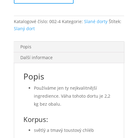
-
2,20
kg
Katalogové číslo:
002-4
Kategorie:
Slané dorty
Štítek:
množství
Slaný dort
Popis
Další informace
Popis
Používáme jen ty nejkvalitnější
ingredience. Váha tohoto dortu je 2,2
kg bez obalu.
Korpus:
světlý a tmavý toustový chléb