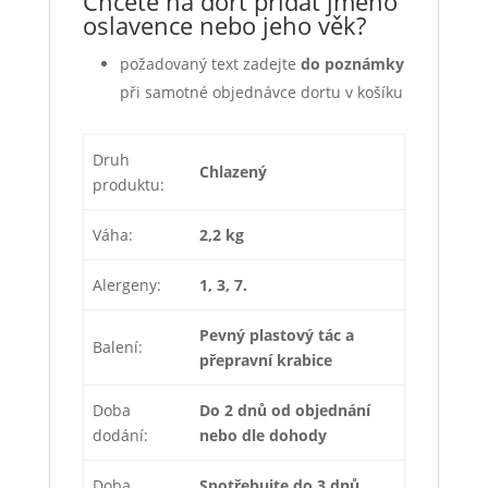
Chcete na dort přidat jméno
oslavence nebo jeho věk?
požadovaný text zadejte
do poznámky
při samotné objednávce dortu v košíku
Druh
Chlazený
produktu:
Váha:
2,2 kg
Alergeny:
1, 3, 7.
Pevný plastový tác a
Balení:
přepravní krabice
Doba
Do 2 dnů od objednání
dodání:
nebo dle dohody
Doba
Spotřebujte do 3 dnů,