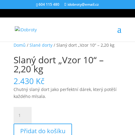
604 115 480
idobroty@email.cz
Domů
/
Slané dorty
/ Slaný dort „Vzor 10“ – 2,20 kg
Slaný dort „Vzor 10“ –
2,20 kg
2.430
Kč
Chutný slaný dort jako perfektní dárek, který potěší
každého mlsala.
Slaný
dort
"Vzor
Přidat do košíku
10"