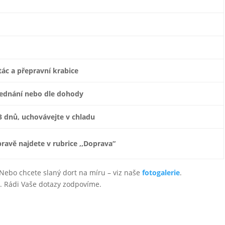
tác a přepravní krabice
jednání nebo dle dohody
3 dnů, uchovávejte v chladu
ravě najdete v rubrice ,,Doprava“
? Nebo chcete slaný dort na míru – viz naše
fotogalerie
.
0
. Rádi Vaše dotazy zodpovíme.