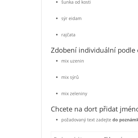
šunka od kosti
sýr eidam
rajčata
Zdobení individuální podle
mix uzenin
mix sýrů
mix zeleniny
Chcete na dort přidat jmén
požadovaný text zadejte
do poznám