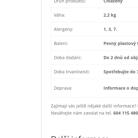
Druh produktu:
Chlazený
Váha:
2,2 kg
Alergeny:
1, 3, 7.
Balení:
Pevný plastový 
Doba dodání:
Do 2 dnů od ob
Doba trvanlivosti:
Spotřebujte do 
Doprava:
Informace o dop
Zajímají vás ještě nějaké další informace
Neváhejte nám zavolat na tel.
604 115 48