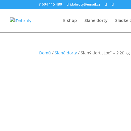
604 115 480
idobroty@email.cz
E-shop
Slané dorty
Sladké 
Domů
/
Slané dorty
/ Slaný dort „Loď“ – 2,20 kg