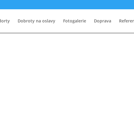
dorty
Dobroty na oslavy
Fotogalerie
Doprava
Refere