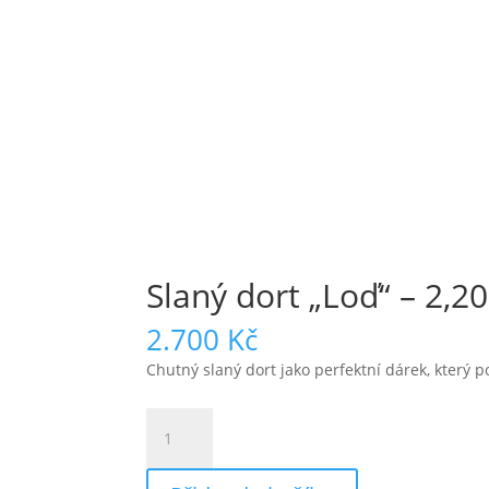
Slaný dort „Loď“ – 2,20
2.700
Kč
Chutný slaný dort jako perfektní dárek, který 
Slaný
dort
"Loď"