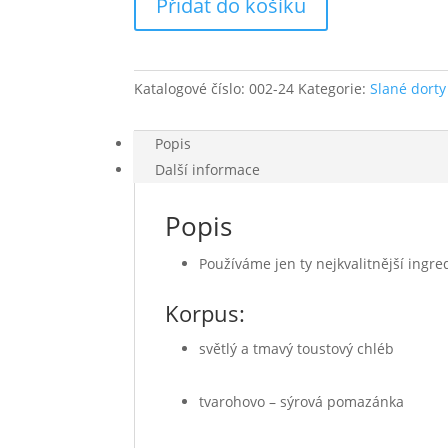
Přidat do košíku
-
2,20
kg
množství
Katalogové číslo:
002-24
Kategorie:
Slané dorty
Popis
Další informace
Popis
Používáme jen ty nejkvalitnější ingre
Korpus:
světlý a tmavý toustový chléb
tvarohovo – sýrová pomazánka