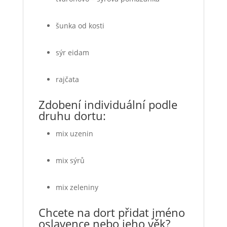
šunka od kosti
sýr eidam
rajčata
Zdobení individuální podle
druhu dortu:
mix uzenin
mix sýrů
mix zeleniny
Chcete na dort přidat jméno
oslavence nebo jeho věk?