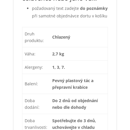
požadovaný text zadejte
do poznámky
při samotné objednávce dortu v košíku
Druh
Chlazený
produktu:
Váha:
2,7 kg
Alergeny:
1, 3, 7.
Pevný plastový tác a
Balení:
přepravní krabice
Doba
Do 2 dnů od objednání
dodání:
nebo dle dohody
Doba
Spotřebujte do 3 dnů,
trvanlivosti:
uchovávejte v chladu