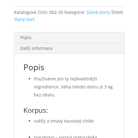
kg
množství
Katalogové číslo:
002-30
Kategorie:
Slané dorty
Štítek:
Slaný dort
Popis
Další informace
Popis
Používáme jen ty nejkvalitnější
ingredience. Váha tohoto dortu je 5 kg
bez obalu.
Korpus:
světlý a tmavý toustový chléb
tvarohovo – sýrová pomazánka