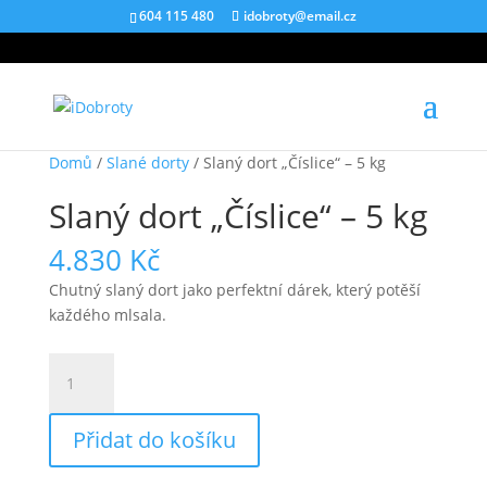
604 115 480
idobroty@email.cz
Domů
/
Slané dorty
/ Slaný dort „Číslice“ – 5 kg
Slaný dort „Číslice“ – 5 kg
4.830
Kč
Chutný slaný dort jako perfektní dárek, který potěší
každého mlsala.
Slaný
dort
"Číslice"
Přidat do košíku
-
5