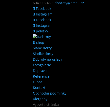
604 115 480
idobroty@email.cz
Facebook
Instagram
Facebook
Instagram
0 položky
E-shop
Slané dorty
Sladké dorty
Dobroty na oslavy
Fotogalerie
Doprava
Reference
O nás
Kontakt
Obchodní podmínky
Alergeny
Vyberte stránku