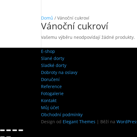
Domů
/ Vánoční cukroví
Vánoční cukroví
Vašemu výběru neodpovídají žádné produkty.
E-shop
Slané dorty
Sladké dorty
Dobroty na oslavy
Doručení
Reference
Fotogalerie
Kontakt
Můj účet
Obchodní podmínky
Design od
Elegant Themes
| Běží na
WordPres